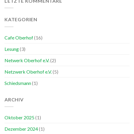
LETZTE KOMMENTARE
mit
Ruhort-
den
Beeck
Duisburger
war
KATEGORIEN
Ukulelies
ein
in
voller
der
Erfolg!
Evangelischen
Cafe Oberhof
(16)
Kirchengemeinde
Ruhrort-
Lesung
(3)
Beeck!
Netwerk Oberhof e.V.
(2)
Netzwerk Oberhof e.V.
(5)
Schiedsmann
(1)
ARCHIV
Oktober 2025
(1)
Dezember 2024
(1)