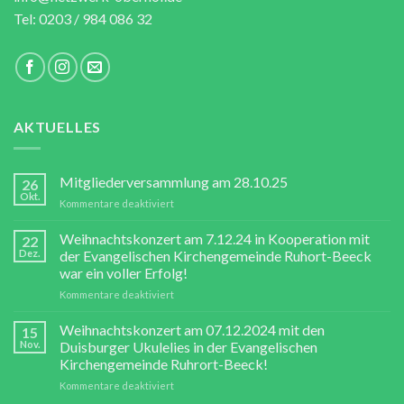
Tel: 0203 / 984 086 32
AKTUELLES
Mitgliederversammlung am 28.10.25
26
Okt.
für
Kommentare deaktiviert
Mitgliederversammlung
am
Weihnachtskonzert am 7.12.24 in Kooperation mit
22
28.10.25
Dez.
der Evangelischen Kirchengemeinde Ruhort-Beeck
war ein voller Erfolg!
für
Kommentare deaktiviert
Weihnachtskonzert
am
Weihnachtskonzert am 07.12.2024 mit den
15
7.12.24
Nov.
Duisburger Ukulelies in der Evangelischen
in
Kirchengemeinde Ruhrort-Beeck!
Kooperation
für
Kommentare deaktiviert
mit
Weihnachtskonzert
der