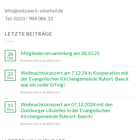
info@netzwerk-oberhof.de
Tel: 0203 / 984 086 33
LETZTE BEITRÄGE
Mitgliederversammlung am 28.10.25
26
Okt.
für
Kommentare deaktiviert
Mitgliederversammlung
am
Weihnachtskonzert am 7.12.24 in Kooperation mit
22
28.10.25
Dez.
der Evangelischen Kirchengemeinde Ruhort-Beeck
war ein voller Erfolg!
für
Kommentare deaktiviert
Weihnachtskonzert
am
Weihnachtskonzert am 07.12.2024 mit den
15
7.12.24
Nov.
Duisburger Ukulelies in der Evangelischen
in
Kirchengemeinde Ruhrort-Beeck!
Kooperation
für
Kommentare deaktiviert
mit
Weihnachtskonzert
der
am
Evangelischen
07.12.2024
Kirchengemeinde