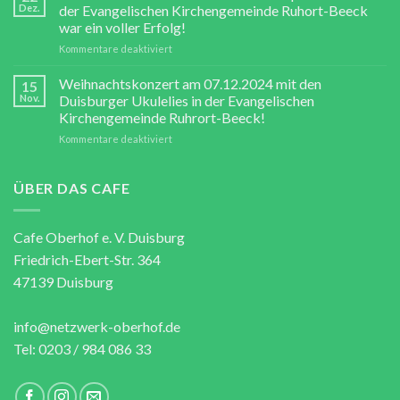
28.10.25
Dez.
der Evangelischen Kirchengemeinde Ruhort-Beeck
war ein voller Erfolg!
für
Kommentare deaktiviert
Weihnachtskonzert
am
Weihnachtskonzert am 07.12.2024 mit den
15
7.12.24
Nov.
Duisburger Ukulelies in der Evangelischen
in
Kirchengemeinde Ruhrort-Beeck!
Kooperation
für
Kommentare deaktiviert
mit
Weihnachtskonzert
der
am
Evangelischen
07.12.2024
Kirchengemeinde
ÜBER DAS CAFE
mit
Ruhort-
den
Beeck
Duisburger
war
Cafe Oberhof e. V. Duisburg
Ukulelies
ein
Friedrich-Ebert-Str. 364
in
voller
der
Erfolg!
47139 Duisburg
Evangelischen
Kirchengemeinde
Ruhrort-
info@netzwerk-oberhof.de
Beeck!
Tel: 0203 / 984 086 33